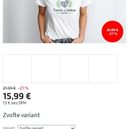
21,99 €
–27 %
21,99 €
–27 %
15,99 €
13 € bez DPH
Jednotková
Zvoľte variant
cena:
Variant