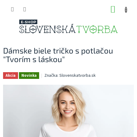
Prejsť
NÁKUP
na
obsah
KOŠÍK
Dámske biele tričko s potlačou
"Tvorím s láskou"
Značka:
Slovenskatvorba.sk
Akcia
Novinka