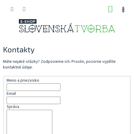
Prejsť
NÁKUP
na
obsah
KOŠÍK
Kontakty
Máte nejaké otázky? Zodpovieme ich. Prosím, pozorne vyplňte
kontaktné údaje.
Meno a priezvisko
Email
Správa