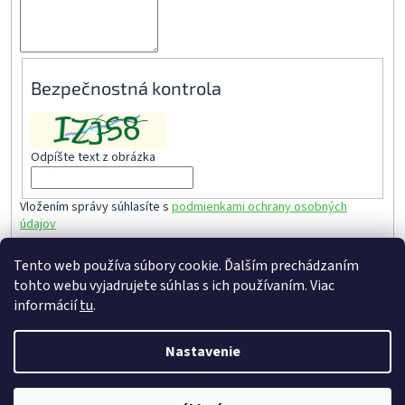
Bezpečnostná kontrola
Odpíšte text z obrázka
Vložením správy súhlasíte s
podmienkami ochrany osobných
údajov
Tento web používa súbory cookie. Ďalším prechádzaním
ODOSLAŤ
tohto webu vyjadrujete súhlas s ich používaním. Viac
Z
informácií
tu
.
á
Vytvoril Shoptet
p
Nastavenie
ä
t
Copyright 2026
Slovenská tvorba-E-shop
. Všetky práva
i