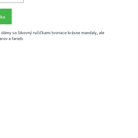
íka
 dámy so šikovný ručičkami tvoriace krásne mandaly, ale
rov a farieb.