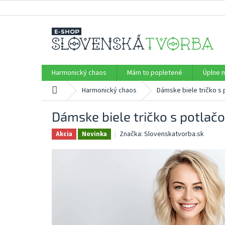
Prejsť
na
obsah
Harmonický chaos
Mám to popletené
Úplne m
Domov
Harmonický chaos
Dámske biele tričko s
Dámske biele tričko s potlač
Značka:
Slovenskatvorba.sk
Akcia
Novinka