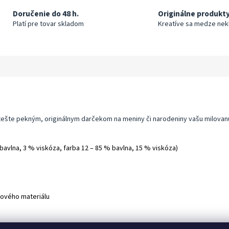
Doručenie do 48 h.
Originálne produkt
Platí pre tovar skladom
Kreatíve sa medze nek
ešte pekným, originálnym darčekom na meniny či narodeniny vašu milovanú
 bavlna, 3 % viskóza, farba 12 – 85 % bavlna, 15 % viskóza)
hového materiálu