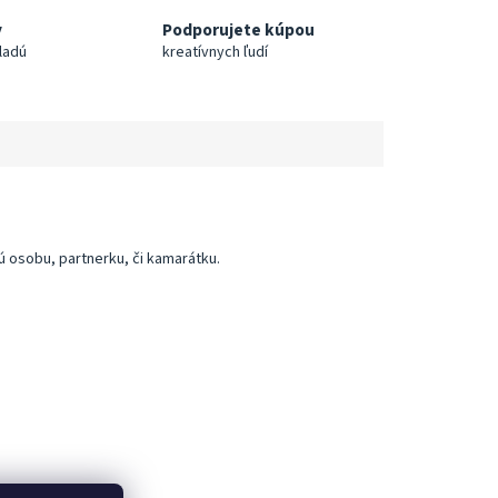
y
Podporujete kúpou
ladú
kreatívnych ľudí
 osobu, partnerku, či kamarátku.