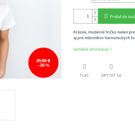
Pridať do koš
Krásne, moderné tričko nielen pre
aj pre milovníkov harmonických tva
Detailné informácie
21,90 €
–26 %
TLAČ
OPÝTAŤ SA