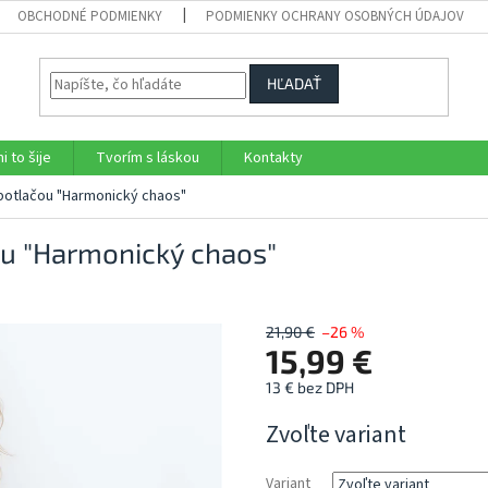
OBCHODNÉ PODMIENKY
PODMIENKY OCHRANY OSOBNÝCH ÚDAJOV
HĽADAŤ
i to šije
Tvorím s láskou
Kontakty
 potlačou "Harmonický chaos"
ou "Harmonický chaos"
21,90 €
–26 %
15,99 €
13 € bez DPH
Jednotková
Zvoľte variant
cena:
Variant