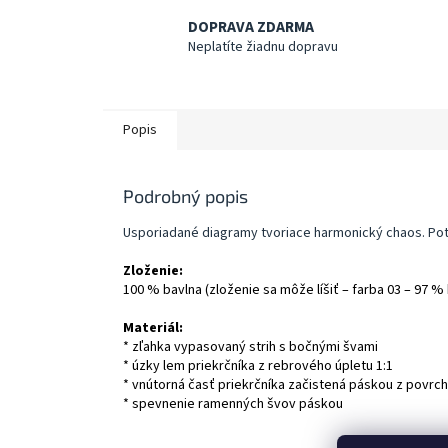
DOPRAVA ZDARMA
Neplatíte žiadnu dopravu
Popis
Podrobný popis
Usporiadané diagramy tvoriace harmonický chaos. Pot
Zloženie:
100 % bavlna (zloženie sa môže líšiť – farba 03 – 97 %
Materiál:
* zľahka vypasovaný strih s bočnými švami
* úzky lem priekrčníka z rebrového úpletu 1:1
* vnútorná časť priekrčníka začistená páskou z povrc
* spevnenie ramenných švov páskou